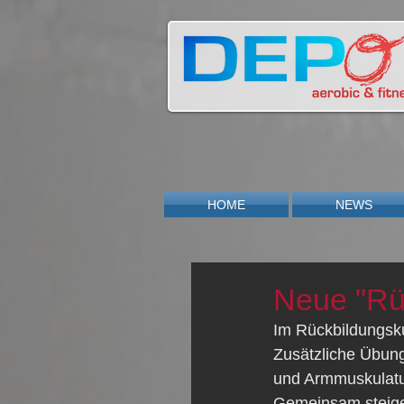
HOME
NEWS
Neue "Rü
Im Rückbildungsku
Zusätzliche Übung
und Armmuskulatur
Gemeinsam steigern