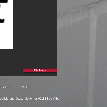
Alle News
ERVICE
MEHR
ealisierung: Stefan Schörner, 61118 Bad Vilbel