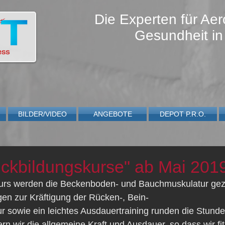
Die Experten für Aer
Gesundheit in
BILDER/VIDEO
ANGEBOTE
DEPOT P.R.O.
ckbildungskurse" ab Mai 201
rs werden die Beckenboden- und Bauchmuskulatur gezie
en zur Kräftigung der Rücken-, Bein-
 sowie ein leichtes Ausdauertraining runden die Stunde
 wir die allgemeine Kraft und Ausdauer, so dass wir fit f