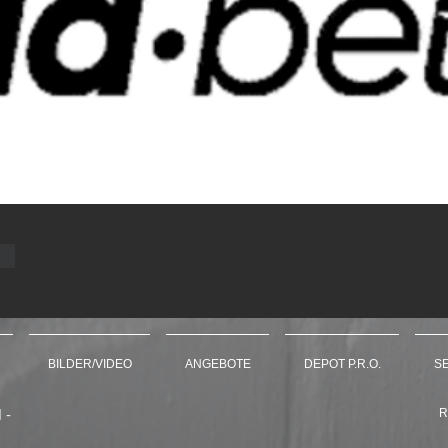
ten
BILDER/VIDEO
ANGEBOTE
DEPOT P.R.O.
S
 -
R