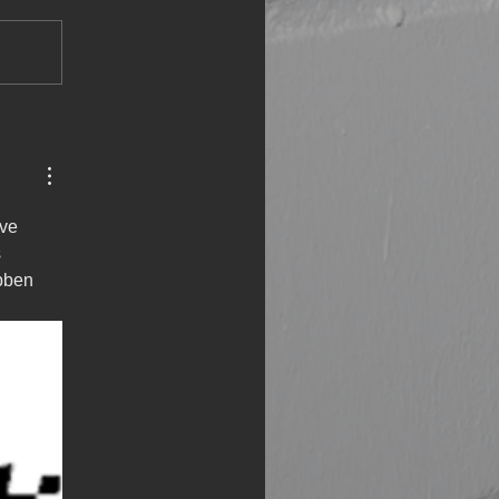
ve 
 
bben 