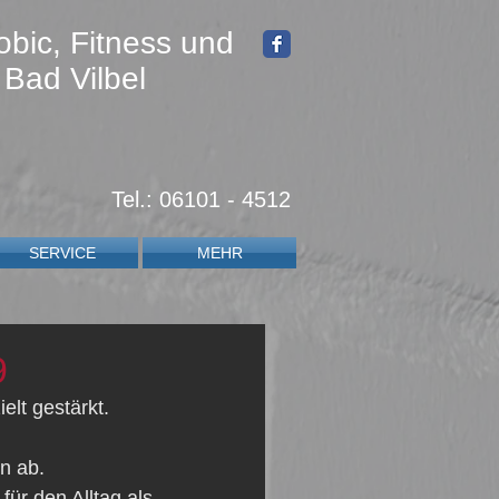
obic, Fitness und
 Bad Vilbel
Tel.: 06101 - 4512
SERVICE
MEHR
9
lt gestärkt. 
n ab.
ür den Alltag als 