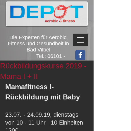
Die Experten für Aerobic,
Fitness und Gesundheit in
Bad Vilbel
Tel.:
06101 -
4512
Rückbildungskurse 2019 -
Mama I + II
Mamafitness I- 
Rückbildung mit Baby 
23.07. - 24.09.19, dienstags 
von 10 - 11 Uhr   10 Einheiten 
130€ 