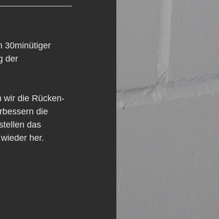
n 30minütiger 
g der 
n wir die Rücken- 
rbessern die 
tellen das 
wieder her.