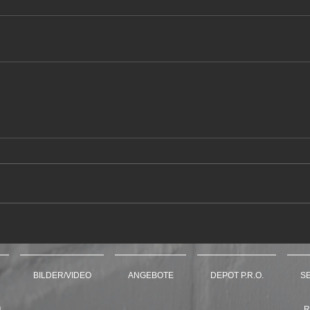
BILDER/VIDEO
ANGEBOTE
DEPOT P.R.O.
S
R