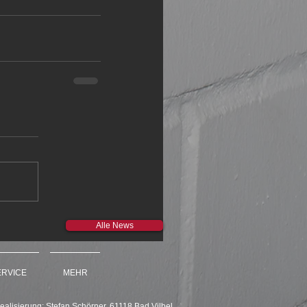
Alle News
ERVICE
MEHR
ealisierung: Stefan Schörner, 61118 Bad Vilbel