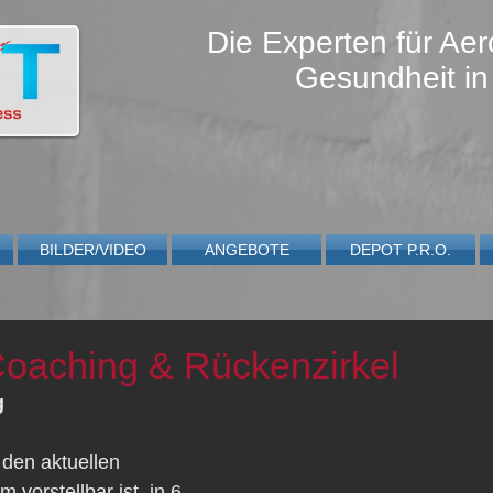
Die Experten für Aer
Gesundheit in
BILDER/VIDEO
ANGEBOTE
DEPOT P.R.O.
aching & Rückenzirkel
g
den aktuellen 
vorstellbar ist, in 6 