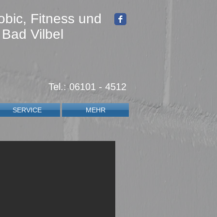
obic, Fitness und
 Bad Vilbel
Tel.: 06101 - 4512
SERVICE
MEHR