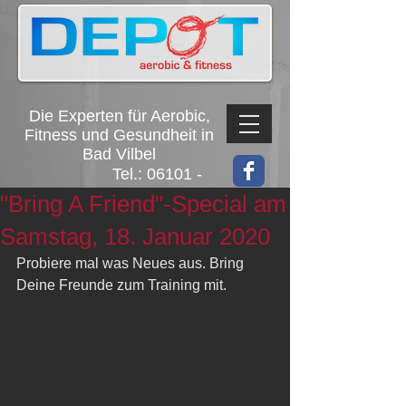
Die Experten für Aerobic,
Fitness und Gesundheit in
Bad Vilbel
Tel.:
06101 -
4512
"Bring A Friend"-Special am
Samstag, 18. Januar 2020
Probiere mal was Neues aus. Bring 
Deine Freunde zum Training mit. 