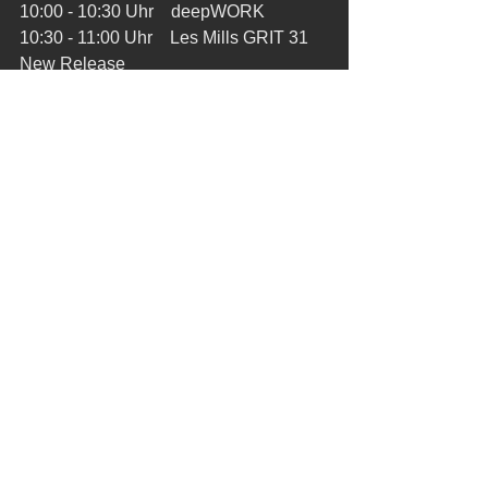
10:00 - 10:30 Uhr    deepWORK
10:30 - 11:00 Uhr    Les Mills GRIT 31 
New Release
11:00 - 11:30 Uhr    Body Pump 112 
New Release
11:30 – 12:00 Uhr   Box Workout 
Kommentare
Kommentar verfassen...