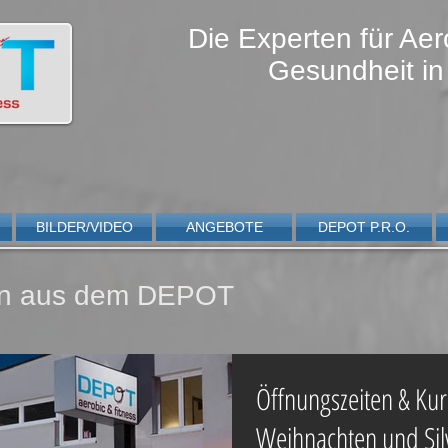
Die Experten für Aer
Gesundheit in
BILDER/VIDEO
ANGEBOTE
DEPOT P.R.O.
ten aus dem DEPOT
Öffnungszeiten & Kur
Weihnachten und Sil