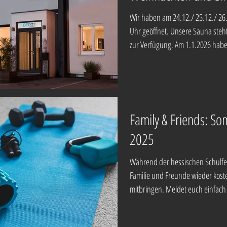
Wir haben am 24.12./ 25.12./ 26.
Uhr geöffnet. Unsere Sauna steh
zur Verfügung. Am 1.1.2026 habe
Mittwoch, 24.12.25 10.30-11.30 U
Bianca 11.45-13.15 Uhr X-MAS Cy
Donnerstag, 25.12.25 10.30-11.4
Alexandra Freitag, 26.12.25 10.00-10.55 Uhr TRX X-MAS
Mix mit Christel 11-12 Uhr Body 
Family & Friends: S
Mittwoch, 31.12.25 10.00-10.55
2025
Desiree 11
Während der hessischen Schulfe
Familie und Freunde wieder kost
mitbringen. Meldet euch einfach 