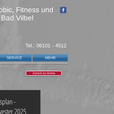
obic, Fitness und
 Bad Vilbel
Tel.: 06101 - 4512
SERVICE
MEHR
Zurück zu Home
splan -
vester 2025