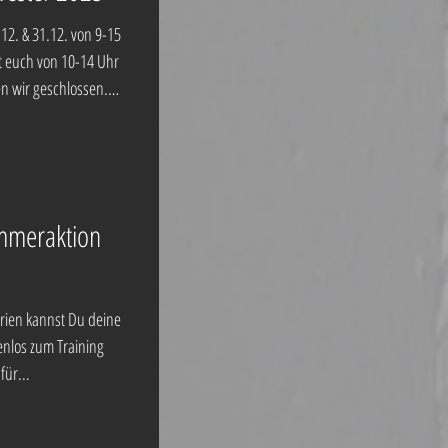
12. & 31.12. von 9-15
t euch von 10-14 Uhr
n wir geschlossen.
hr CORE & Stretch mit
cling mit Bianca
5 Uhr Yoga Flow mit
Pump mit Christel
ommeraktion
 Uhr Body Pump mit
rien kannst Du deine
enlos zum Training
für...