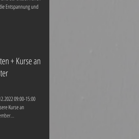
r die Entspannung und
ten + Kurse an
ter
12.2022 09:00-15:00
sere Kurse an
ember...