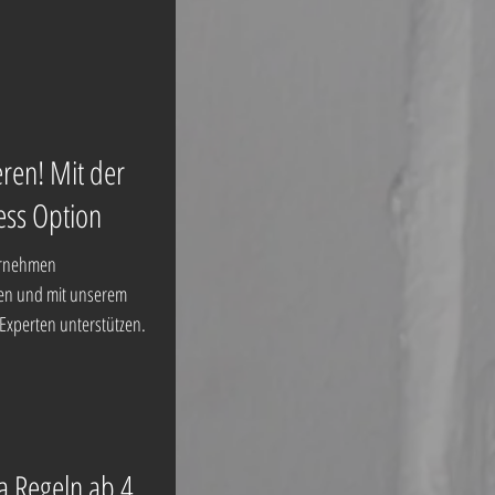
eren! Mit der
ess Option
ernehmen
ten und mit unserem
xperten unterstützen.
 Regeln ab 4.