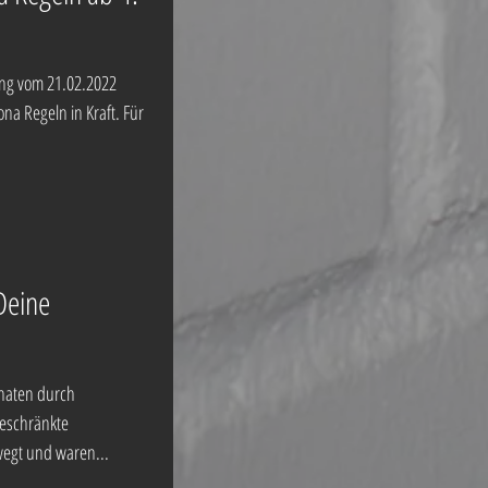
ung vom 21.02.2022
na Regeln in Kraft. Für
.
Deine
onaten durch
eschränkte
wegt und waren...