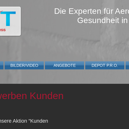
Die Experten für Aer
Gesundheit in
BILDER/VIDEO
ANGEBOTE
DEPOT P.R.O.
werben Kunden
nsere Aktion "Kunden 