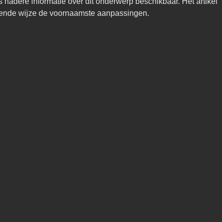
s nadere informatie over dit onderwerp beschikbaar. Het artikel 
ffende wijze de voornaamste aanpassingen.