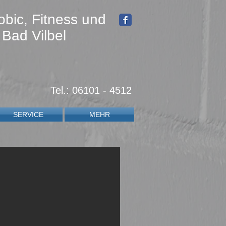
obic, Fitness und
 Bad Vilbel
Tel.: 06101 - 4512
SERVICE
MEHR