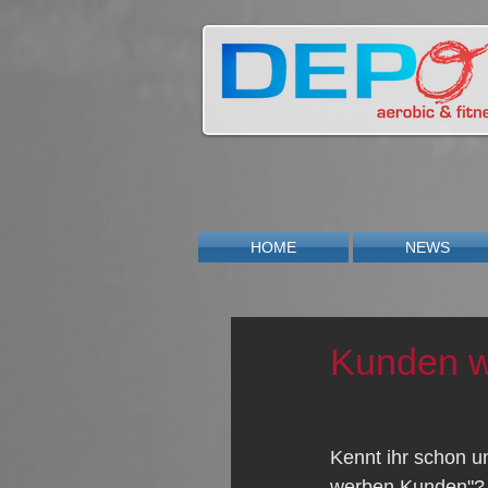
HOME
NEWS
Kunden 
Kennt ihr schon u
werben Kunden"?